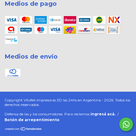
Medios de pago
Medios de envío
Copyright Vitofeli impresoras 3D las 24hs en Argentina - 2026. Todos los
derechos reservados.
Defensa de las y los consumidores. Para reclamos
ingresá acá.
/
Botón de arrepentimiento