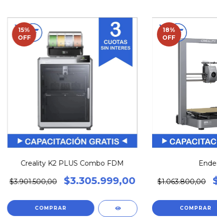
15
%
18
%
OFF
OFF
Creality K2 PLUS Combo FDM
Ender
$3.305.999,00
$3.901.500,00
$1.063.800,00