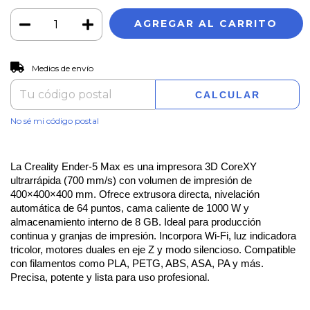
CAMBIAR CP
Entregas para el CP:
Medios de envío
CALCULAR
No sé mi código postal
La Creality Ender-5 Max es una impresora 3D CoreXY 
ultrarrápida (700 mm/s) con volumen de impresión de 
400×400×400 mm. Ofrece extrusora directa, nivelación 
automática de 64 puntos, cama caliente de 1000 W y 
almacenamiento interno de 8 GB. Ideal para producción 
continua y granjas de impresión. Incorpora Wi-Fi, luz indicadora 
tricolor, motores duales en eje Z y modo silencioso. Compatible 
con filamentos como PLA, PETG, ABS, ASA, PA y más. 
Precisa, potente y lista para uso profesional. 