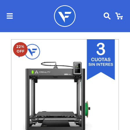
0
22
%
OFF